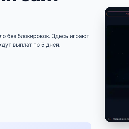
ло без блокировок. Здесь играют
дут выплат по 5 дней.