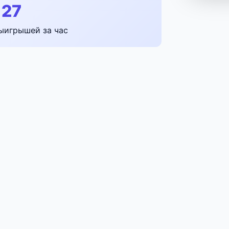
128
ыигрышей за час